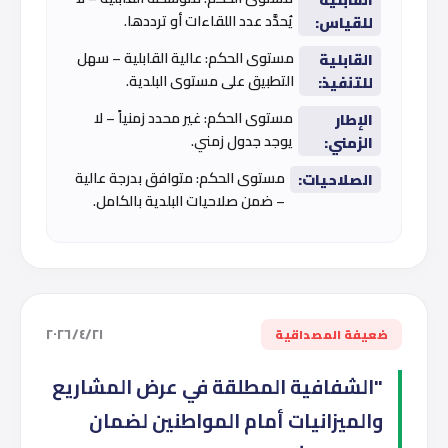
يُحدَّد عدد اللقاءات أو ترددها.
للقياس:
مستوى الحكم: عالية القابلية – سهل
القابلية
التطبيق على مستوى البلدية.
للتنفيذ:
مستوى الحكم: غير محدد زمنياً – لا
الإطار
يوجد جدول زمني.
الزمني:
مستوى الحكم: متوافق بدرجة عالية
الصلاحيات:
– ضمن صلاحيات البلدية بالكامل.
٢١‏/٤‏/٢٠٢٦
ضعيفة المصداقية
"الشفافية المطلقة في عرض المشاريع
والميزانيات أمام المواطنين لضمان