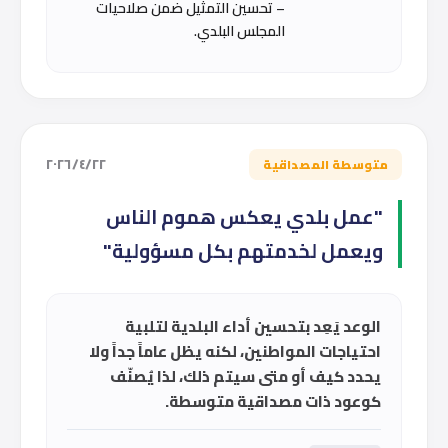
– تحسين التمثيل ضمن صلاحيات
المجلس البلدي.
٢٢‏/٤‏/٢٠٢٦
متوسطة المصداقية
"عمل بلدي يعكس هموم الناس
ويعمل لخدمتهم بكل مسؤولية"
الوعد يَعِد بتحسين أداء البلدية لتلبية
احتياجات المواطنين، لكنه يظل عاماً جداً ولا
يحدد كيف أو متى سيتم ذلك، لذا يُصنّف
كوعود ذات مصداقية متوسطة.