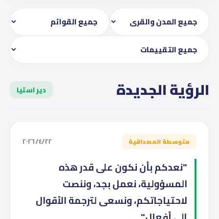
الرؤية الجديدة
دير استيا
٢٢‏/٤‏/٢٠٢٦
متوسطة المصداقية
"نعدكم بأن نكون على قدر هذه
المسؤولية، نعمل بجد، وننصت
لاحتياجاتكم، ونسعى لترجمة الأقوال
إلى أفعال"