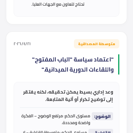
تحتاج لتعاون مع الجهات العليا.
٢١‏/٤‏/٢٠٢٦
متوسطة المصداقية
"اعتماد سياسة "الباب المفتوح"
واللقاءات الدورية الميدانية."
وعد إداري بسيط يمكن تحقيقه، لكنه يفتقر
إلى توضيح تكرار أو آلية المتابعة.
مستوى الحكم: مرتفع الوضوح – الفكرة
الوضوح:
واضحة ومحددة.
مستوى الحكم: متوسطة القابلية – لا
القابلية