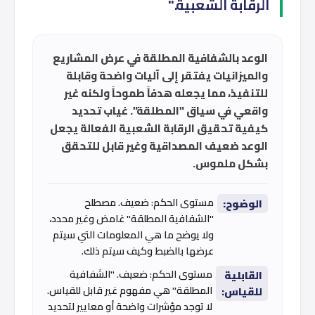
الرقابة الشعبية."
الوعد بالشفافية المطلقة في عرض المشاريع
والميزانيات يفتقر إلى آليات واضحة وقابلة
للتنفيذ، مما يجعله هدفاً طموحاً ولكنه غير
واقعي في سياق "المطلقة". غياب تحديد
كيفية تحقيق الرقابة الشعبية الفعالة يجعل
الوعد ضعيف المصداقية وغير قابل للتحقق
بشكل ملموس.
مستوى الحكم: ضعيف. مصطلح
الوضوح:
"الشفافية المطلقة" غامض وغير محدد،
ولا يوضح ما هي المعلومات التي سيتم
عرضها بالضبط وكيف سيتم ذلك.
مستوى الحكم: ضعيف. "الشفافية
القابلية
المطلقة" هي مفهوم غير قابل للقياس.
للقياس:
لا توجد مؤشرات واضحة أو معايير لتحديد