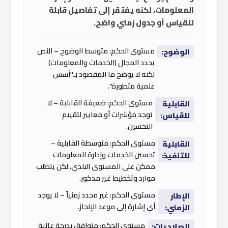
المعلومات، لكنه يفتقر إلى تفاصيل قابلة
للقياس أو جدول زمني واضح.
مستوى الحكم: متوسط الوضوح – النص
الوضوح:
يحدد المجال (الخدمات والمعلومات)
لكنه لا يوضح ما المقصود بـ"أسس
علمية متطورة".
مستوى الحكم: ضعيفة القابلية – لا
القابلية
توجد مؤشرات أو معايير لتقييم
للقياس:
التحسين.
مستوى الحكم: متوسطة القابلية –
القابلية
تحسين الخدمات وإدارة المعلومات
للتنفيذ:
ممكن على المستوى البلدي، لكن يتطلب
موارد وتخطيط غير مذكور.
مستوى الحكم: غير محدد زمنياً – لا يوجد
الإطار
أي إشارة إلى موعد الإنجاز.
الزمني:
مستوى الحكم: متوافق بدرجة عالية
الصلاحيات: