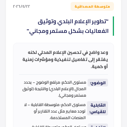
٢٢‏/٤‏/٢٠٢٦
متوسطة المصداقية
"تطوير الإعلام البلدي وتوثيق
الفعاليات بشكل مستمر ومجاني"
وعد واضح في تحسين الإعلام المحلي لكنه
يفتقر إلى تفاصيل تنفيذية ومؤشرات زمنية
أو كمية.
مستوى الحكم: مرتفع الوضوح – يحدد
الوضوح:
المجال (الإعلام البلدي) والنتيجة (توثيق
مستمر ومجاني).
مستوى الحكم: متوسطة القابلية – لا
القابلية
توجد معايير مثل عدد التقارير أو
للقياس:
المنصات المستخدمة.
مستوى الحكم: متوسطة القابلية –