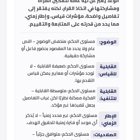
الوعد يعبّر عن نية عامة لتمكين المرأة
ومشاركتها في اتخاذ القرار، لكنه يفتقر إلى
تفاصيل واضحة، مؤشرات قياس، وإطار زمني،
مما يحد من قدرته على المتابعة والتقييم.
مستوى الحكم: منخفض الوضوح – النص
الوضوح:
عام ولا يحدد ما المقصود بحضور فاعل أو
مشاركة حقيقية.
مستوى الحكم: ضعيفة القابلية – لا
القابلية
توجد مؤشرات أو معايير يمكن قياس
للقياس:
التقدم بها.
مستوى الحكم: متوسطة القابلية –
القابلية
الفكرة ممكنة نظريًا لكن غياب التفاصيل
للتنفيذ:
يجعل تنفيذها غير مؤكد.
مستوى الحكم: غير محدد زمنياً – لا يُذكر
الإطار
أي موعد أو فترة زمنية لتحقيق الهدف.
الزمني:
مستوى الحكم: متوافق جزئياً –
الصلاحيات: