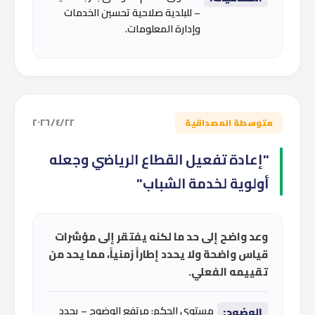
– للبلدية صلاحية تحسين الخدمات
وإدارة المعلومات.
٢٢‏/٤‏/٢٠٢٦
متوسطة المصداقية
"إعادة تفعيل القطاع الرياضي وجعله
أولوية لخدمة الشباب"
وعد واضح إلى حد ما لكنه يفتقر إلى مؤشرات
قياس واضحة ولا يحدد إطاراً زمنياً، مما يحد من
تقييمه الفعلي.
مستوى الحكم: مرتفع الوضوح – يحدد
الوضوح: