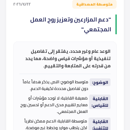
٢٢‏/٤‏/٢٠٢٦
متوسطة المصداقية
"دعم المزارعين وتعزيز روح العمل
المجتمعي"
الوعد عام وغير محدد، يفتقر إلى تفاصيل
تنفيذية أو مؤشرات قياس واضحة، مما يحد
من قدرته على المتابعة والتقييم.
متوسط الوضوح: النص يذكر هدفاً عاماً
الوضوح:
دون تفاصيل محددة لكيفية الدعم.
ضعيفة القابلية: لا توجد مؤشرات أو
القابلية
معايير لتقييم مدى الدعم أو تحسين روح
للقياس:
العمل المجتمعي.
متوسطة القابلية: الدعم ممكن نظرياً
القابلية
لكن يتطلب موارد وخطط غير موضحة.
للتنفيذ: