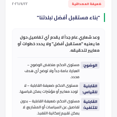
٢٢‏/٤‏/٢٠٢٦
ضعيفة المصداقية
"بناء مستقبل أفضل لبلدتنا"
وعد شعاري عام جداً لا يقدم أي تفاصيل حول
ما يعنيه "مستقبل أفضل" ولا يحدد خطوات أو
معايير لتحقيقه.
مستوى الحكم: منخفض الوضوح –
الوضوح:
العبارة عامة جداً ولا توضح أي هدف
محدد.
مستوى الحكم: ضعيفة القابلية – لا
القابلية
توجد معايير أو مؤشرات يمكن قياسها.
للقياس:
مستوى الحكم: ضعيفة القابلية – بدون
القابلية
تفاصيل عن السياسات أو المشاريع، لا
للتنفيذ:
يمكن تقييم إمكانية التنفيذ.