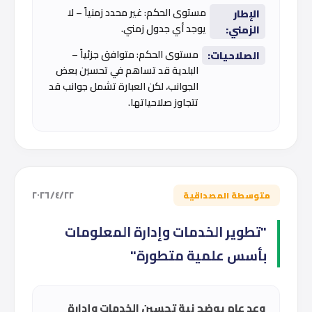
مستوى الحكم: غير محدد زمنياً – لا
الإطار
يوجد أي جدول زمني.
الزمني:
مستوى الحكم: متوافق جزئياً –
الصلاحيات:
البلدية قد تساهم في تحسين بعض
الجوانب، لكن العبارة تشمل جوانب قد
تتجاوز صلاحياتها.
٢٢‏/٤‏/٢٠٢٦
متوسطة المصداقية
"تطوير الخدمات وإدارة المعلومات
بأسس علمية متطورة"
وعد عام يوضح نية تحسين الخدمات وإدارة